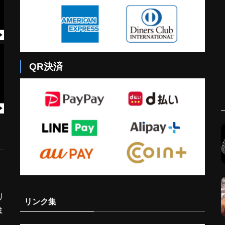
QR決済
り
リンク集
ま