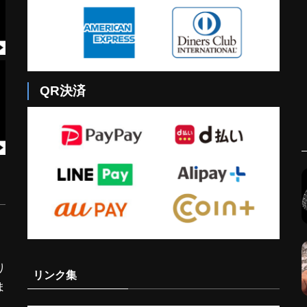
QR決済
り
リンク集
ま